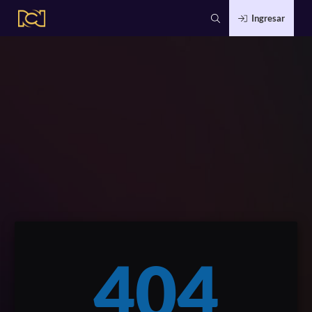
Ingresar
404