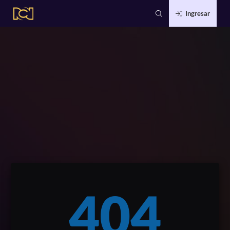
Ingresar
404