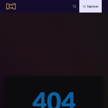
Ingresar
404