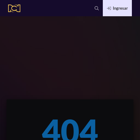
Ingresar
404