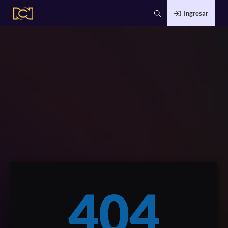
Ingresar
404