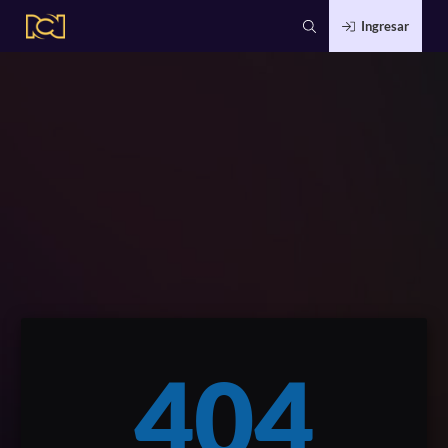
Ingresar
404