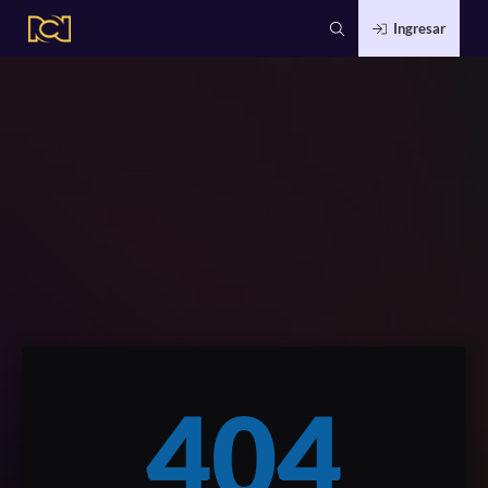
Ingresar
404