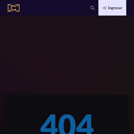
Ingresar
404