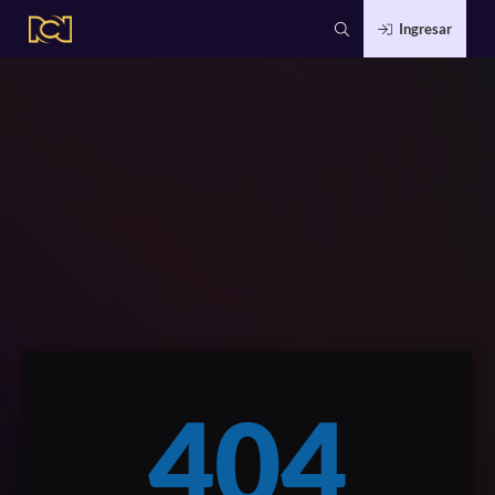
Ingresar
404