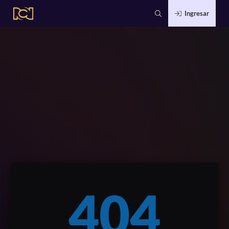
Ingresar
404