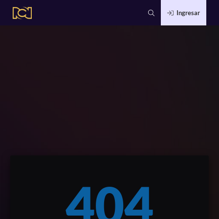
Ingresar
404