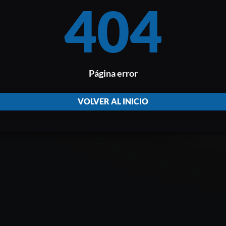
404
Página error
VOLVER AL INICIO