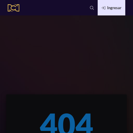
Ingresar
404