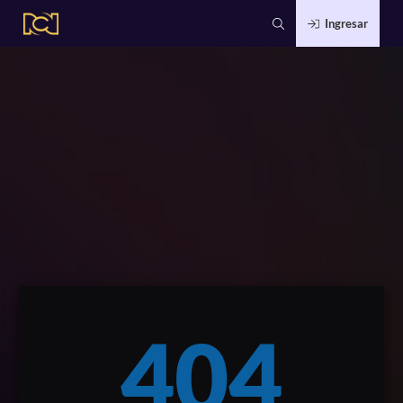
Ingresar
404