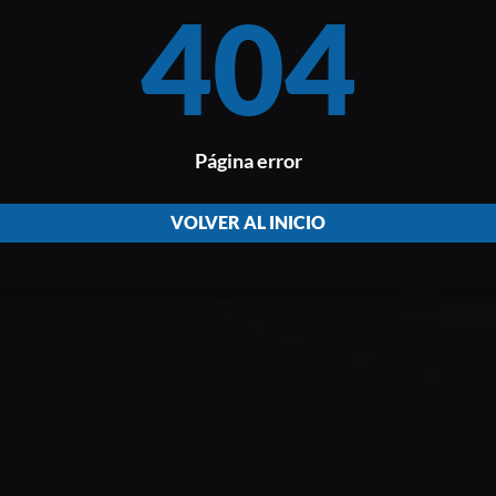
404
Página error
VOLVER AL INICIO