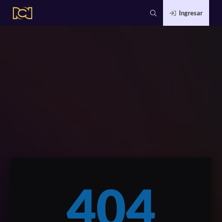
Ingresar
404