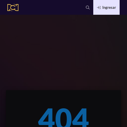
Ingresar
404