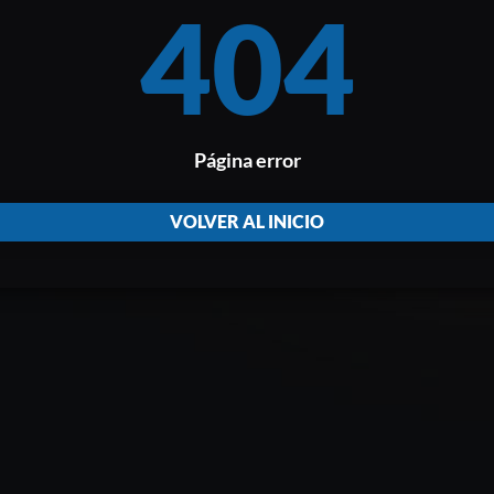
404
Página error
VOLVER AL INICIO