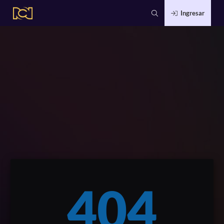
Ingresar
404