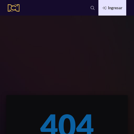
Ingresar
404