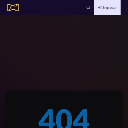
Ingresar
404