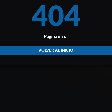
404
Página error
VOLVER AL INICIO