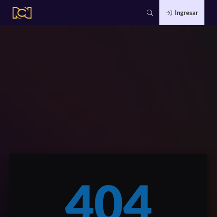
Ingresar
404