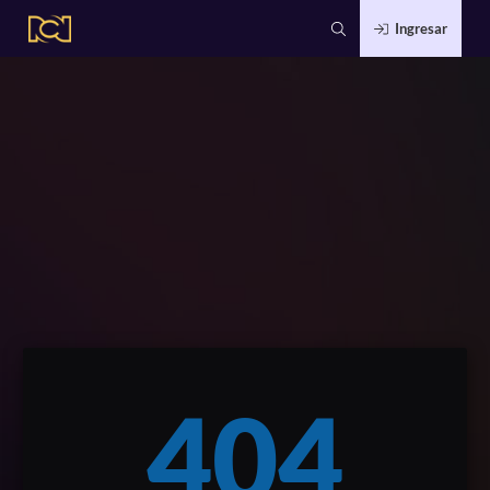
Ingresar
404