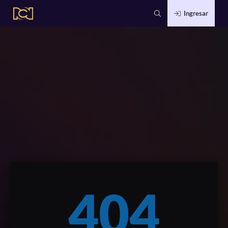
Ingresar
404