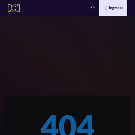
Ingresar
404