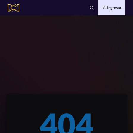
Ingresar
404