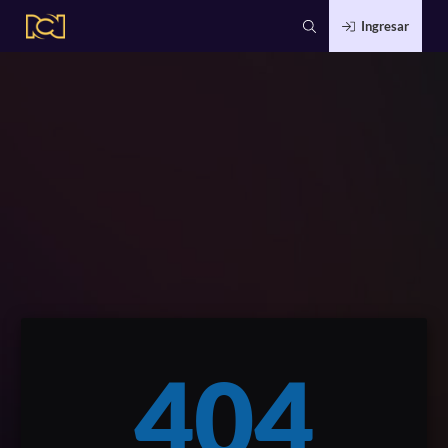
Ingresar
404