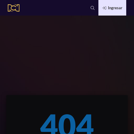
Ingresar
404