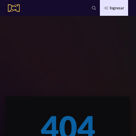
Ingresar
404