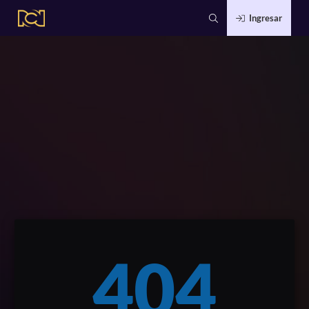
Ingresar
404