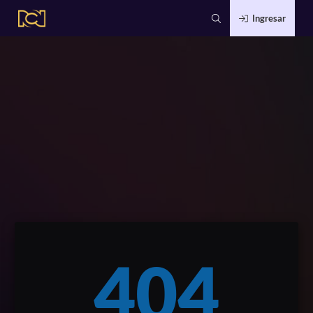
Ingresar
404