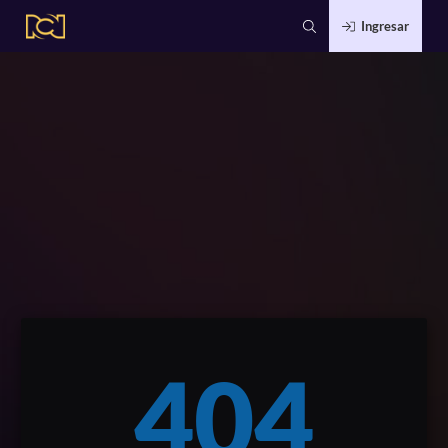
Ingresar
404