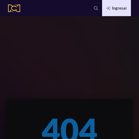
Ingresar
404