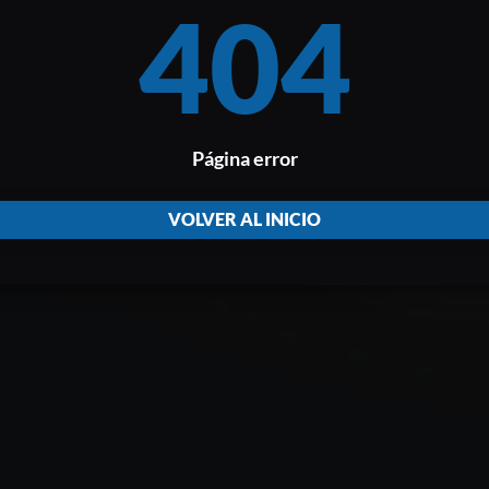
404
Página error
VOLVER AL INICIO