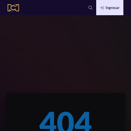
Ingresar
404