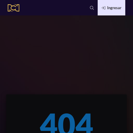
Ingresar
404