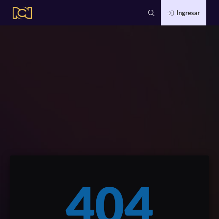
Ingresar
404