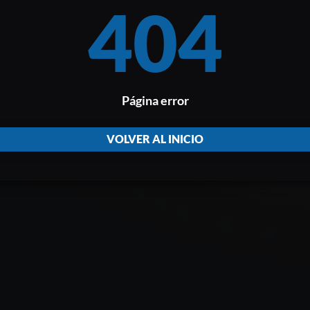
404
Página error
VOLVER AL INICIO