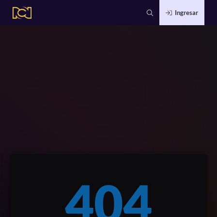
Ingresar
404