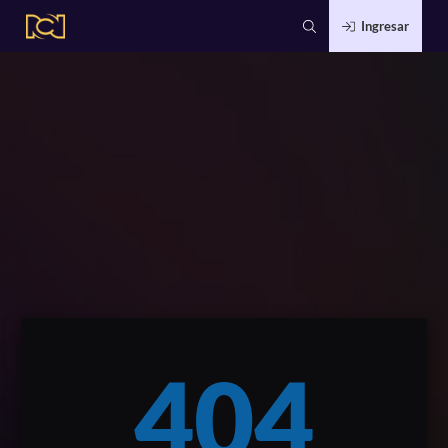
Ingresar
404