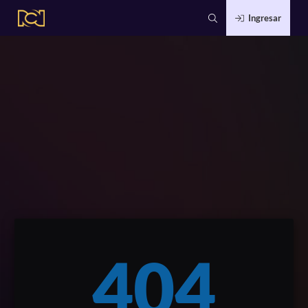
Ingresar
404