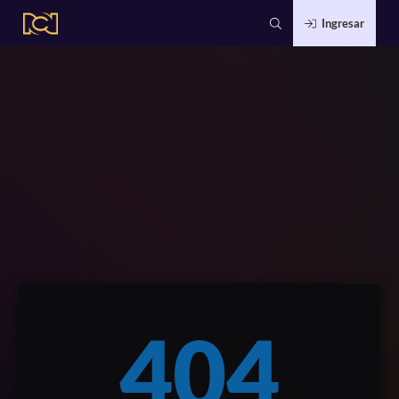
Ingresar
404