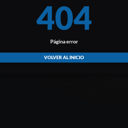
404
Página error
VOLVER AL INICIO