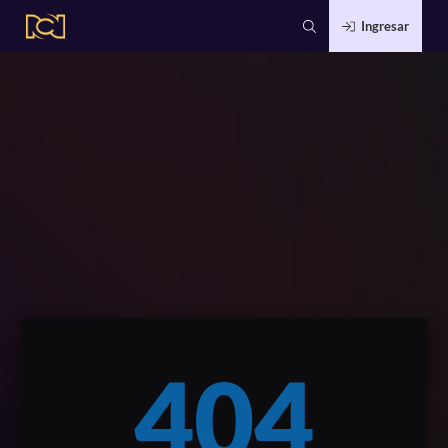
Ingresar
404