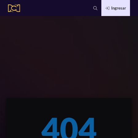
Ingresar
404