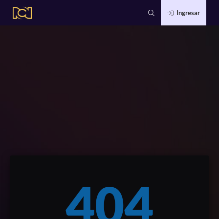
Ingresar
404