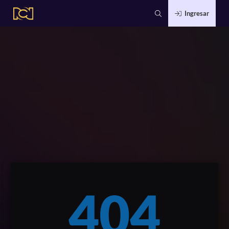
Ingresar
404