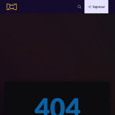
Ingresar
404