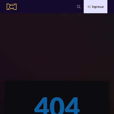
Ingresar
404